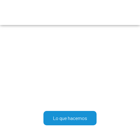
Dones de
Misericordia
Brindamos atención integral y diferencial con
calidad humana, logrando la transformación
del ser.
Lo que hacemos