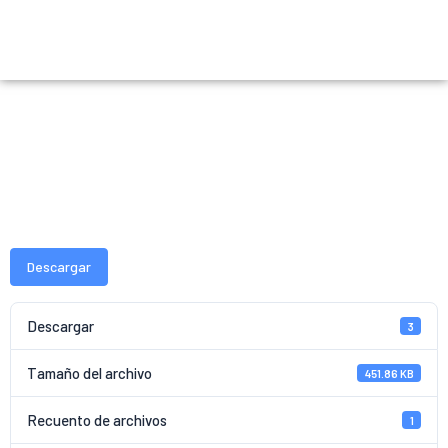
RUT SOLICITUD
RÉGIMEN TRIBUTARIO
ESPECIAL
Descargar
Descargar
3
Tamaño del archivo
451.86 KB
Recuento de archivos
1